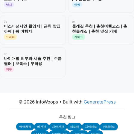
낚시
여행
03
04
미스터선샤인 촬영지 | 근처 맛집
둘레길 추천 | 춘천여행코스 | 춘
까페 | 봄 여행지
천둘레길 | 춘천 맛집 카페
드라마
가이드
05
나이대별 피부과 시술 추천 | 주름
필러 | 보톡스 | 부작용
피부
© 2026 InfoWoops
• Built with
GeneratePress
추천 링크
염색공정
뼈건강
치아건강
세모정
지역정보
여행정보
웁스나우
다양한정보
심리정보
팁정보