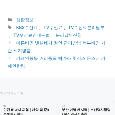
Categories
생활정보
Tags
KBS수신료
,
TV수신료
,
TV수신료분리납부
,
TV수신료안내는법
,
분리납부신청
마른비만 뱃살빼기 원인 관리방법 복부비만 기
준 체지방률
카페인중독 커피중독 박카스 핫식스 몬스터 카
페인함량
최신 인기글 모음
01
02
인천 배낚시 체험 | 예약 및 준비 |
부산 여행 캐시백 | 부산택시꿀팁
초보자가이드
| 부산관광지추천