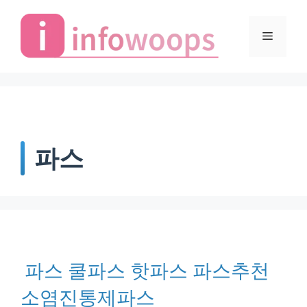
Skip
to
Menu
content
파스
파스 쿨파스 핫파스 파스추천
소염진통제파스