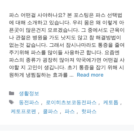
파스 어떤걸 사야하나요? 본 포스팅은 파스 선택법
에 대해 소개하고 있습니다. 우리 몸은 왜 이렇게 아
픈곳이 많은건지 모르겠습니다. 그 중에서도 근육이
나 관절은 병원을 가도 낫지도 않고 참 해결방법이
없는것 같습니다. 그래서 잠시나마라도 통증을 줄여
주기위해 파스를 많이들 사용하곤 합니다. 요즘엔
파스의 종류가 굉장히 많아져 약국에가면 어떤걸 사
야할 지 고민이 생깁니다. 초기 통증을 잡기 위해 시
원하게 냉찜질하는 효과를 …
Read more
Categories
생활정보
Tags
동전파스
,
로이히츠보코동전파스
,
케토톱
,
케토프로펜
,
쿨파스
,
파스
,
핫파스