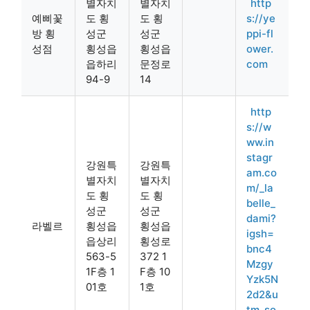
별자치
별자치
http
예삐꽃
도 횡
도 횡
s://ye
방 횡
성군
성군
ppi-fl
성점
횡성읍
횡성읍
ower.
읍하리
문정로
com
94-9
14
http
s://w
ww.in
stagr
강원특
강원특
am.co
별자치
별자치
m/_la
도 횡
도 횡
belle_
성군
성군
dami?
라벨르
횡성읍
횡성읍
igsh=
읍상리
횡성로
bnc4
563-5
372 1
Mzgy
1F층 1
F층 10
Yzk5N
01호
1호
2d2&u
tm_so