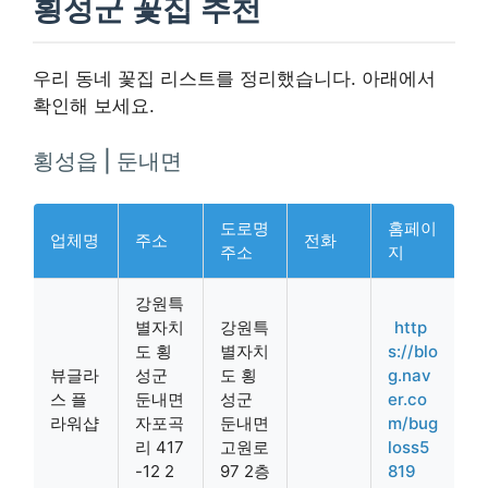
횡성군 꽃집 추천
우리 동네 꽃집 리스트를 정리했습니다. 아래에서
확인해 보세요.
횡성읍 | 둔내면
도로명
홈페이
업체명
주소
전화
주소
지
강원특
별자치
강원특
http
도 횡
별자치
s://blo
뷰글라
성군
도 횡
g.nav
스 플
둔내면
성군
er.co
라워샵
자포곡
둔내면
m/bug
리 417
고원로
loss5
-12 2
97 2층
819