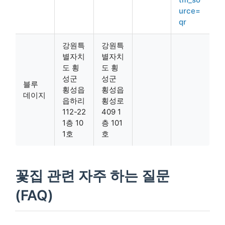
urce=
qr
강원특
강원특
별자치
별자치
도 횡
도 횡
성군
성군
블루
횡성읍
횡성읍
데이지
읍하리
횡성로
112-22
409 1
1층 10
층 101
1호
호
꽃집 관련 자주 하는 질문
(FAQ)