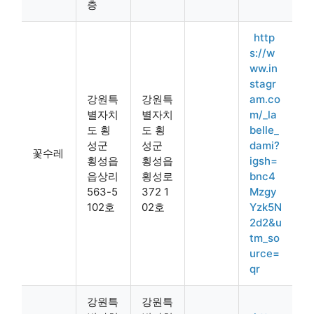
층
http
s://w
ww.in
stagr
강원특
강원특
am.co
별자치
별자치
m/_la
도 횡
도 횡
belle_
성군
성군
dami?
꽃수레
횡성읍
횡성읍
igsh=
읍상리
횡성로
bnc4
563-5
372 1
Mzgy
102호
02호
Yzk5N
2d2&u
tm_so
urce=
qr
강원특
강원특