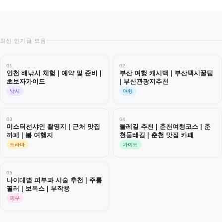
최신 인기글 모음
01
02
인천 배낚시 체험 | 예약 및 준비 |
부산 여행 캐시백 | 부산택시꿀팁
초보자가이드
| 부산관광지추천
낚시
여행
03
04
미스터선샤인 촬영지 | 근처 맛집
둘레길 추천 | 춘천여행코스 | 춘
까페 | 봄 여행지
천둘레길 | 춘천 맛집 카페
드라마
가이드
05
나이대별 피부과 시술 추천 | 주름
필러 | 보톡스 | 부작용
피부