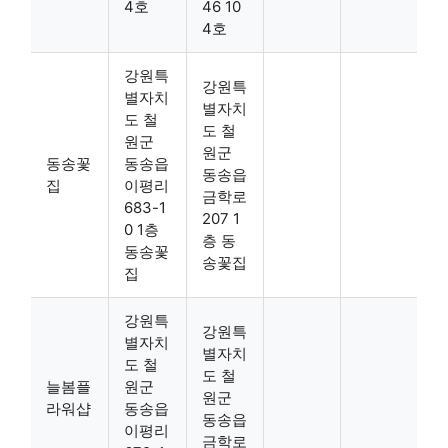
4호
46 10
4호
강원특
강원특
별자치
별자치
도 철
도 철
원군
원군
동송꽃
동송읍
동송읍
집
이평리
금학로
683-1
207 1
0 1층
층 동
동송꽃
송꽃집
집
강원특
강원특
별자치
별자치
도 철
도 철
늘봄플
원군
원군
라워샵
동송읍
동송읍
이평리
금학로