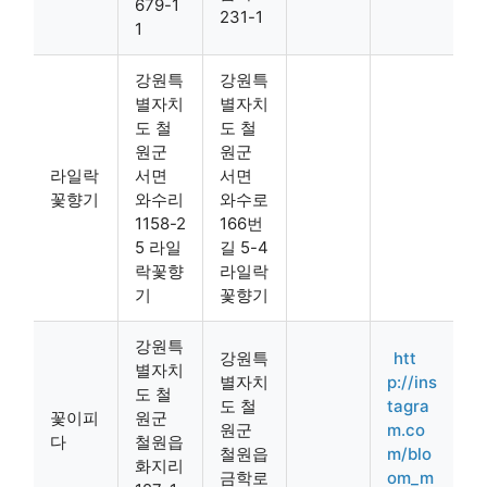
679-1
231-1
1
강원특
강원특
별자치
별자치
도 철
도 철
원군
원군
라일락
서면
서면
꽃향기
와수리
와수로
1158-2
166번
5 라일
길 5-4
락꽃향
라일락
기
꽃향기
강원특
강원특
htt
별자치
별자치
p://ins
도 철
도 철
tagra
꽃이피
원군
원군
m.co
다
철원읍
철원읍
m/blo
화지리
금학로
om_m