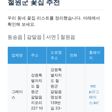
철원군 꽃집 추천
우리 동네 꽃집 리스트를 정리했습니다. 아래에서
확인해 보세요.
동송읍 | 갈말읍 | 서면 | 철원읍
도로명
홈페이
업체명
주소
전화
주소
지
강원특
강원특
별자치
별자치
도 철
도 철
원군
htt
그레이
원군
갈말읍
p://그
스
갈말읍
명성로
레이
지포리
139번
스.kr/
227 10
길 33-