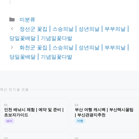
Categories
미분류
정선군 꽃집 | 스승의날 | 성년의날 | 부부의날 |
당일꽃배달 | 기념일꽃다발
화천군 꽃집 | 스승의날 | 성년의날 | 부부의날 |
당일꽃배달 | 기념일꽃다발
최신 인기글 모음
01
02
인천 배낚시 체험 | 예약 및 준비 |
부산 여행 캐시백 | 부산택시꿀팁
초보자가이드
| 부산관광지추천
낚시
여행
03
04