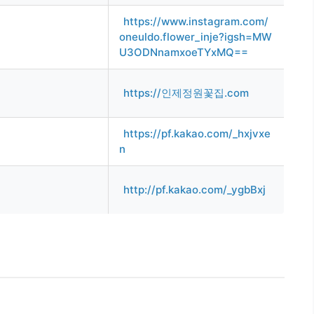
https://www.instagram.com/
oneuldo.flower_inje?igsh=MW
U3ODNnamxoeTYxMQ==
https://인제정원꽃집.com
https://pf.kakao.com/_hxjvxe
n
http://pf.kakao.com/_ygbBxj