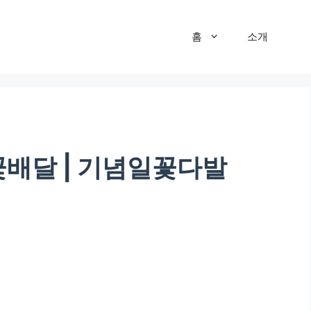
홈
소개
일꽃배달 | 기념일꽃다발