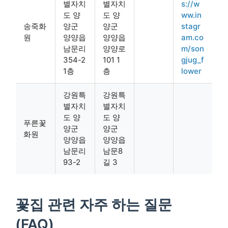
별자치
별자치
s://w
도 양
도 양
ww.in
송죽화
양군
양군
stagr
원
양양읍
양양읍
am.co
남문리
양양로
m/son
354-2
101 1
gjug_f
1층
층
lower
강원특
강원특
별자치
별자치
도 양
도 양
푸른꽃
양군
양군
화원
양양읍
양양읍
남문리
남문8
93-2
길 3
꽃집 관련 자주 하는 질문
(FAQ)