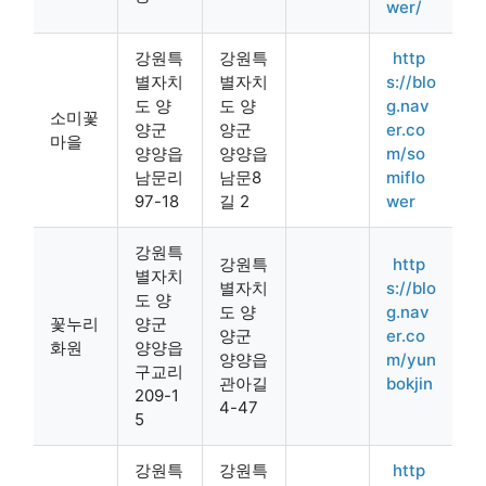
wer/
강원특
강원특
http
별자치
별자치
s://blo
도 양
도 양
g.nav
소미꽃
양군
양군
er.co
마을
양양읍
양양읍
m/so
남문리
남문8
miflo
97-18
길 2
wer
강원특
강원특
http
별자치
별자치
s://blo
도 양
도 양
g.nav
꽃누리
양군
양군
er.co
화원
양양읍
양양읍
m/yun
구교리
관아길
bokjin
209-1
4-47
5
강원특
강원특
http