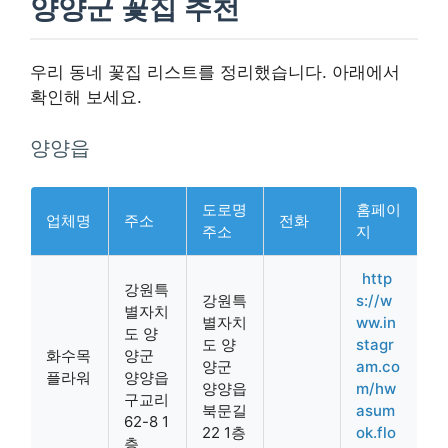
양양군 꽃집 추천
우리 동네 꽃집 리스트를 정리했습니다. 아래에서
확인해 보세요.
양양읍
도로명
홈페이
업체명
주소
전화
주소
지
http
강원특
강원특
s://w
별자치
별자치
ww.in
도 양
도 양
stagr
화수목
양군
양군
am.co
플라워
양양읍
양양읍
m/hw
구교리
북문길
asum
62-8 1
22 1층
ok.flo
층