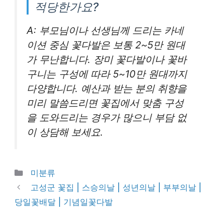
적당한가요?
A: 부모님이나 선생님께 드리는 카네
이션 중심 꽃다발은 보통 2~5만 원대
가 무난합니다. 장미 꽃다발이나 꽃바
구니는 구성에 따라 5~10만 원대까지
다양합니다. 예산과 받는 분의 취향을
미리 말씀드리면 꽃집에서 맞춤 구성
을 도와드리는 경우가 많으니 부담 없
이 상담해 보세요.
Categories
미분류
고성군 꽃집 | 스승의날 | 성년의날 | 부부의날 |
당일꽃배달 | 기념일꽃다발