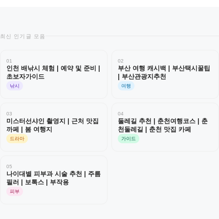
최신 인기글 모음
01
02
인천 배낚시 체험 | 예약 및 준비 |
부산 여행 캐시백 | 부산택시꿀팁
초보자가이드
| 부산관광지추천
낚시
여행
03
04
미스터선샤인 촬영지 | 근처 맛집
둘레길 추천 | 춘천여행코스 | 춘
까페 | 봄 여행지
천둘레길 | 춘천 맛집 카페
드라마
가이드
05
나이대별 피부과 시술 추천 | 주름
필러 | 보톡스 | 부작용
피부