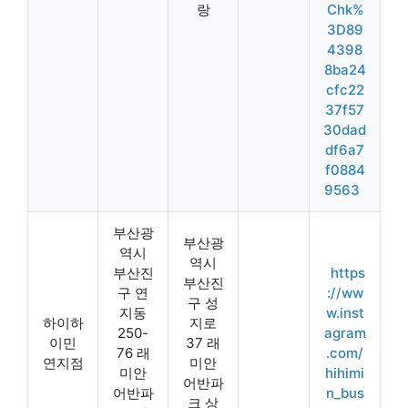
랑
Chk%
3D89
4398
8ba24
cfc22
37f57
30dad
df6a7
f0884
9563
부산광
부산광
역시
역시
부산진
https
부산진
구 연
://ww
구 성
지동
w.inst
하이하
지로
250-
agram
이민
37 래
76 래
.com/
연지점
미안
미안
hihimi
어반파
어반파
n_bus
크 상