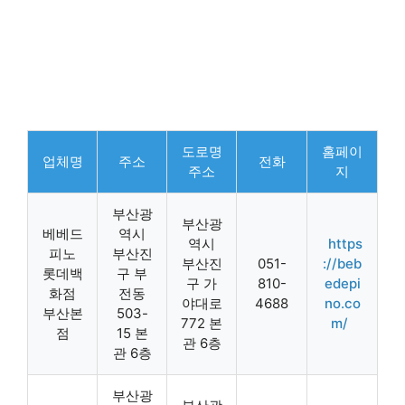
도로명
홈페이
업체명
주소
전화
주소
지
부산광
부산광
베베드
역시
역시
https
피노
부산진
부산진
051-
://beb
롯데백
구 부
구 가
810-
edepi
화점
전동
야대로
4688
no.co
부산본
503-
772 본
m/
점
15 본
관 6층
관 6층
부산광