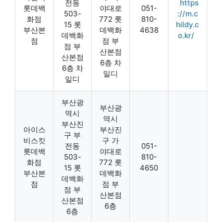
전동
https
롯데백
야대로
051-
503-
://m.c
화점
772 롯
810-
15 롯
hildy.c
부산본
데백화
4638
데백화
o.kr/
점
점 부
점 부
산본점
산본점
6층 차
6층 차
일디
일디
부산광
부산광
역시
역시
부산진
아이스
부산진
구 부
비스킷
구 가
전동
051-
롯데백
야대로
503-
810-
화점
772 롯
15 롯
4650
부산본
데백화
데백화
점
점 부
점 부
산본점
산본점
6층
6층