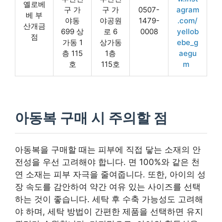
옐로베
구 가
구 가
0507-
agram
베 부
야동
야공원
1479-
.com/
산개금
699 상
로 6
0008
yellob
점
가동 1
상가동
ebe_g
층 115
1층
aegu
호
115호
m
아동복 구매 시 주의할 점
아동복을 구매할 때는 피부에 직접 닿는 소재의 안
전성을 우선 고려해야 합니다. 면 100%와 같은 천
연 소재는 피부 자극을 줄여줍니다. 또한, 아이의 성
장 속도를 감안하여 약간 여유 있는 사이즈를 선택
하는 것이 좋습니다. 세탁 후 수축 가능성도 고려해
야 하며, 세탁 방법이 간편한 제품을 선택하면 유지