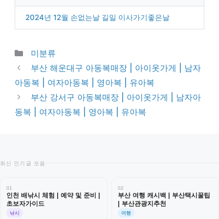
2024년 12월 손없는날 길일 이사가기좋은날
Categories
미분류
부산 해운대구 아동복매장 | 아이옷가게 | 남자
아동복 | 여자아동복 | 영아복 | 유아복
부산 강서구 아동복매장 | 아이옷가게 | 남자아
동복 | 여자아동복 | 영아복 | 유아복
최신 인기글 모음
01
02
인천 배낚시 체험 | 예약 및 준비 |
부산 여행 캐시백 | 부산택시꿀팁
초보자가이드
| 부산관광지추천
낚시
여행