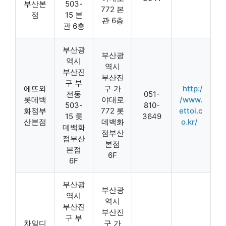
부산본
503-
772 본
점
15 본
관 6층
관 6층
부산광
부산광
역시
역시
부산진
부산진
구 부
에뜨와
구 가
http:/
전동
051-
롯데백
야대로
/www.
503-
810-
화점부
772 롯
ettoi.c
15 롯
3649
산본점
데백화
o.kr/
데백화
점부산
점부산
본점
본점
6F
6F
부산광
부산광
역시
역시
부산진
부산진
구 부
차일디
구 가