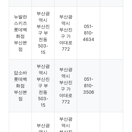
부산광
뉴발란
부산광
역시
스키즈
역시
부산진
051-
롯데백
부산진
구 부
810-
화점
구 가
전동
4634
부산본
야대로
503-
점
772
15
부산광
부산광
압소바
역시
역시
롯데백
부산진
051-
부산진
화점
구 부
810-
구 가
부산본
전동
3506
야대로
점
503-
772
15
부산광
부산광
역시
역시
부산진