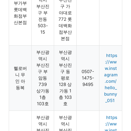
부가부
부산진
구 가
롯데백
구 부
야대로
화점부
전동
772 롯
산본점
503-
데백화
15
점부산
본점
부산광
부산광
https
역시
역시
://ww
부산진
부산진
헬로버
w.inst
구 부
구 동
0507-
니 무
agram
암동
평로
1475-
인 아
.com/
739
128 상
9495
동복
hello_
상가동
가동 1
bunny
1층
층 103
_051
103호
호
부산광
부산광
https
역시
역시
://ww
부산진
부산진
w.inst