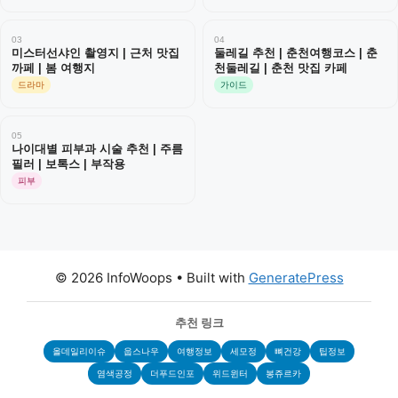
03
04
미스터선샤인 촬영지 | 근처 맛집
둘레길 추천 | 춘천여행코스 | 춘
까페 | 봄 여행지
천둘레길 | 춘천 맛집 카페
드라마
가이드
05
나이대별 피부과 시술 추천 | 주름
필러 | 보톡스 | 부작용
피부
© 2026 InfoWoops
• Built with
GeneratePress
추천 링크
올데일리이슈
웁스나우
여행정보
세모정
뼈건강
팁정보
염색공정
더푸드인포
위드윈터
봉쥬르카