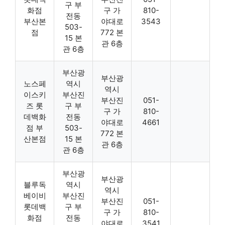
구 부
화점
구 가
810-
전동
부산본
야대로
3543
503-
점
772 본
15 본
관 6층
관 6층
부산광
부산광
노스페
역시
역시
이스키
부산진
부산진
051-
즈 롯
구 부
구 가
810-
데백화
전동
야대로
4661
점 부
503-
772 본
산본점
15 본
관 6층
관 6층
부산광
부산광
블루독
역시
역시
베이비
부산진
부산진
051-
롯데백
구 부
구 가
810-
화점
전동
야대로
3541