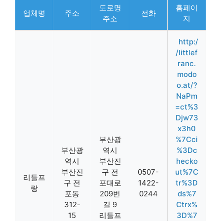
도로명
홈페이
업체명
주소
전화
주소
지
http:/
/littlef
ranc.
modo
o.at/?
NaPm
=ct%3
Djw73
x3h0
부산광
%7Cci
부산광
역시
%3Dc
역시
부산진
hecko
부산진
구 전
0507-
ut%7C
리틀프
구 전
포대로
1422-
tr%3D
랑
포동
209번
0244
ds%7
312-
길 9
Ctrx%
15
리틀프
3D%7