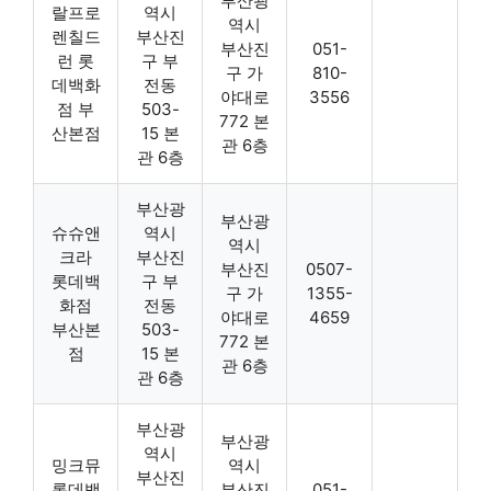
부산광
랄프로
역시
역시
렌칠드
부산진
부산진
051-
런 롯
구 부
구 가
810-
데백화
전동
야대로
3556
점 부
503-
772 본
산본점
15 본
관 6층
관 6층
부산광
부산광
슈슈앤
역시
역시
크라
부산진
부산진
0507-
롯데백
구 부
구 가
1355-
화점
전동
야대로
4659
부산본
503-
772 본
점
15 본
관 6층
관 6층
부산광
부산광
역시
밍크뮤
역시
부산진
롯데백
부산진
051-