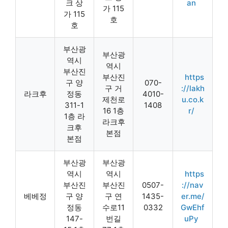
크 상
an
가 115
가 115
호
호
부산광
부산광
역시
역시
부산진
부산진
https
구 양
070-
구 거
://lakh
라크후
정동
4010-
제천로
u.co.k
311-1
1408
16 1층
r/
1층 라
라크후
크후
본점
본점
부산광
부산광
역시
역시
https
부산진
부산진
0507-
://nav
베베정
구 양
구 연
1435-
er.me/
정동
수로11
0332
GwEhf
147-
번길
uPy