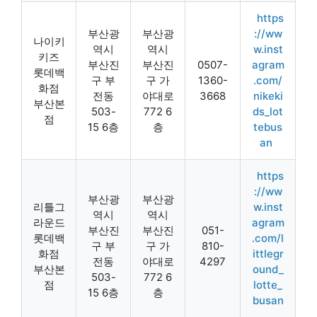
https
부산광
부산광
://ww
나이키
역시
역시
w.inst
키즈
부산진
부산진
0507-
agram
롯데백
구 부
구 가
1360-
.com/
화점
전동
야대로
3668
nikeki
부산본
503-
772 6
ds_lot
점
15 6층
층
tebus
an
https
://ww
부산광
부산광
리틀그
w.inst
역시
역시
라운드
agram
부산진
부산진
051-
롯데백
.com/l
구 부
구 가
810-
화점
ittlegr
전동
야대로
4297
부산본
ound_
503-
772 6
점
lotte_
15 6층
층
busan