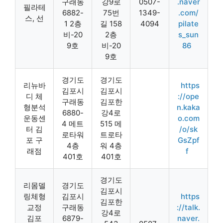
구래동
강9로
0507-
.naver
필라테
6882-
75번
1349-
.com/
스, 선
1 2층
길 158
4094
pilate
비-20
2층
s_sun
9호
비-20
86
9호
경기도
경기도
리뉴바
https
김포시
김포시
디 체
://ope
구래동
김포한
형분석
n.kaka
6880-
강4로
운동센
o.com
4 메트
515 메
터 김
/o/sk
로타워
트로타
포 구
GsZpf
4층
워 4층
래점
f
401호
401호
경기도
리몸델
경기도
김포시
링체형
김포시
https
김포한
교정
구래동
://talk.
강4로
김포
6879-
naver.