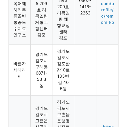
543
0507-
목어깨
5 209
com/p
209호
1416-
허리무
호 리
rofile/
리몸델
2262
릎골반
몸델링
c/rem
링 체
통증도
체형교
om_kp
형교정
수치료
정센터
센터
연구소
김포
김포
경기도
경기도
김포시
김포시
바른자
김포한
구래동
세테라
강10로
6871-
피
133번
53 B
길 40
동
B동
경기도
경기도
김포시
김포시
고촌읍
고촌읍
은행영
신곡리
사정로
https