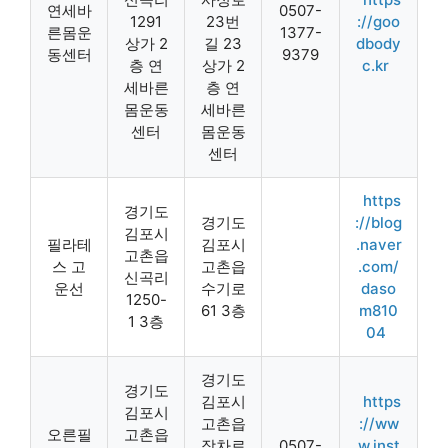
연세바
0507-
1291
23번
://goo
른몸운
1377-
상가 2
길 23
dbody
동센터
9379
층 연
상가 2
c.kr
세바른
층 연
몸운동
세바른
센터
몸운동
센터
https
경기도
경기도
://blog
김포시
필라테
김포시
.naver
고촌읍
스 고
고촌읍
.com/
신곡리
운선
수기로
daso
1250-
61 3층
m810
1 3층
04
경기도
경기도
김포시
https
김포시
고촌읍
://ww
오른필
고촌읍
장차로
0507-
w.inst