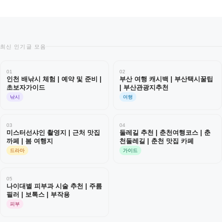
최신 인기글 모음
01
02
인천 배낚시 체험 | 예약 및 준비 |
부산 여행 캐시백 | 부산택시꿀팁
초보자가이드
| 부산관광지추천
낚시
여행
03
04
미스터선샤인 촬영지 | 근처 맛집
둘레길 추천 | 춘천여행코스 | 춘
까페 | 봄 여행지
천둘레길 | 춘천 맛집 카페
드라마
가이드
05
나이대별 피부과 시술 추천 | 주름
필러 | 보톡스 | 부작용
피부