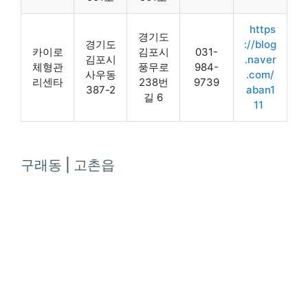
https
경기도
경기도
://blog
카이로
김포시
031-
김포시
.naver
체형관
풍무로
984-
사우동
.com/
리센타
238번
9739
387-2
aban1
길 6
11
구래동 | 고촌읍