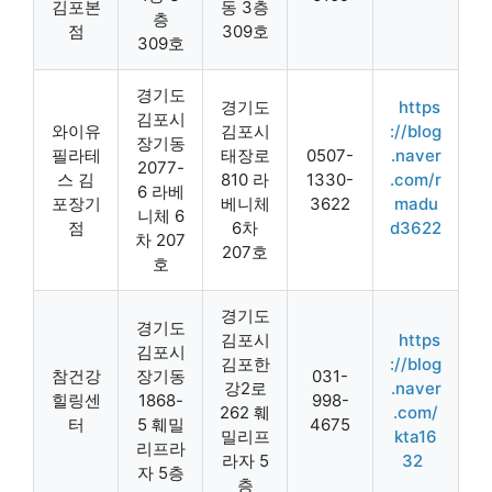
김포본
동 3층
층
점
309호
309호
경기도
경기도
https
김포시
와이유
김포시
://blog
장기동
필라테
태장로
0507-
.naver
2077-
스 김
810 라
1330-
.com/r
6 라베
포장기
베니체
3622
madu
니체 6
점
6차
d3622
차 207
207호
호
경기도
경기도
김포시
https
김포시
김포한
://blog
참건강
장기동
031-
강2로
.naver
힐링센
1868-
998-
262 훼
.com/
터
5 훼밀
4675
밀리프
kta16
리프라
라자 5
32
자 5층
층