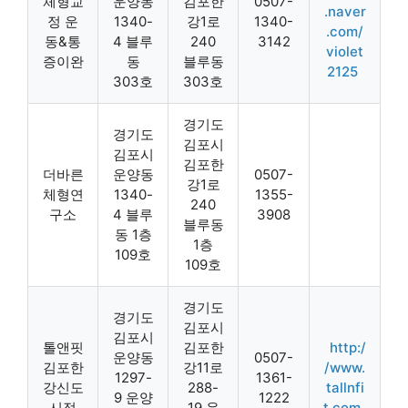
체형교
운양동
김포한
0507-
.naver
정 운
1340-
강1로
1340-
.com/
동&통
4 블루
240
3142
violet
증이완
동
블루동
2125
303호
303호
경기도
경기도
김포시
김포시
김포한
더바른
운양동
0507-
강1로
체형연
1340-
1355-
240
구소
4 블루
3908
블루동
동 1층
1층
109호
109호
경기도
경기도
김포시
김포시
톨앤핏
김포한
http:/
운양동
0507-
김포한
강11로
/www.
1297-
1361-
강신도
288-
tallnfi
9 운양
1222
시점
19 운
t.com