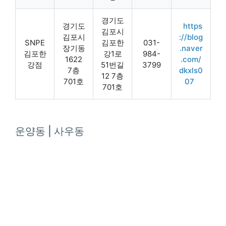
경기도
경기도
https
김포시
김포시
://blog
SNPE
김포한
031-
장기동
.naver
김포한
강1로
984-
1622
.com/
강점
51번길
3799
7층
dkxls0
12 7층
701호
07
701호
운양동 | 사우동