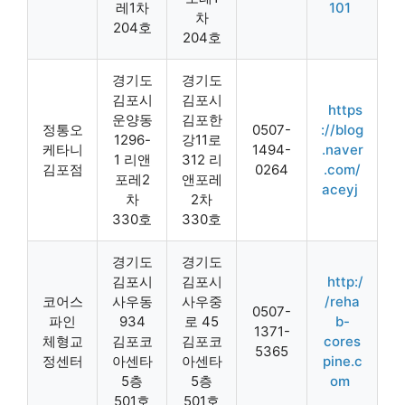
레1차
101
차
204호
204호
경기도
경기도
김포시
김포시
https
운양동
김포한
정통오
0507-
://blog
1296-
강11로
케타니
1494-
.naver
1 리앤
312 리
김포점
0264
.com/
포레2
앤포레
aceyj
차
2차
330호
330호
경기도
경기도
김포시
김포시
http:/
코어스
사우동
사우중
/reha
0507-
파인
934
로 45
b-
1371-
체형교
김포코
김포코
cores
5365
정센터
아센타
아센타
pine.c
5층
5층
om
501호
501호