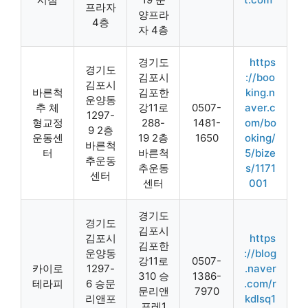
프라자
양프라
4층
자 4층
경기도
https
경기도
김포시
://boo
김포시
바른척
김포한
king.n
운양동
추 체
강11로
0507-
aver.c
1297-
형교정
288-
1481-
om/bo
9 2층
운동센
19 2층
1650
oking/
바른척
터
바른척
5/bize
추운동
추운동
s/1171
센터
센터
001
경기도
경기도
김포시
김포시
https
김포한
운양동
://blog
강11로
0507-
카이로
1297-
.naver
310 승
1386-
테라피
6 승문
.com/r
문리앤
7970
리앤포
kdlsq1
포레1