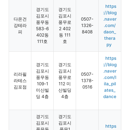
https
경기도
경기도
://blog
김포시
김포시
다온건
0507-
.naver
풍무동
풍무로
강테라
1326-
.com/
583-6
2 402
피
8408
daon_
402동
동 111
thera
111호
호
py
https
경기도
경기도
://blog
김포시
김포시
.naver
리라필
0507-
풍무동
풍무로
.com/l
라테스
1378-
109-1
112 미
ila_pil
김포점
0516
미산빌
산빌딩
ates_
딩 4층
4층
dance
경기도
경기도
김포시
김포시
https
풍무동
풍무1