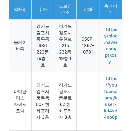
도로명
홈페이
업체명
주소
전화
주소
지
경기도
경기도
https
김포시
김포시
://blog
풍무동
유현로
0507-
올케어
.naver
936
215
1397-
바디
.com/
222동
222동
0781
ptkos
19층 1
19층 1
y
호
호
https
경기도
경기도
://you
바디플
김포시
김포시
tube.c
러스
풍무동
풍무로
om/@
자이로
807 한
62 한
user-
토닉
화프라
화프라
kd4vd
자 3층
자 3층
4no6p