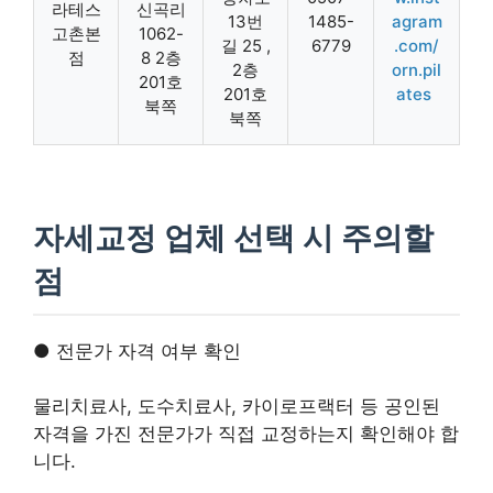
라테스
신곡리
13번
1485-
agram
고촌본
1062-
길 25 ,
6779
.com/
점
8 2층
2층
orn.pil
201호
201호
ates
북쪽
북쪽
자세교정 업체 선택 시 주의할
점
● 전문가 자격 여부 확인
물리치료사, 도수치료사, 카이로프랙터 등 공인된
자격을 가진 전문가가 직접 교정하는지 확인해야 합
니다.