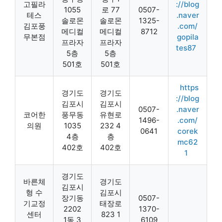
고필라
://blog
1055
로 77
0507-
테스
.naver
솔로몬
솔로몬
1325-
김포풍
.com/
메디컬
메디컬
8712
무본점
gopila
프라자
프라자
tes87
5층
5층
501호
501호
https
경기도
경기도
://blog
김포시
김포시
0507-
.naver
코어한
풍무동
유현로
1496-
.com/
의원
1035
232 4
0641
corek
4층
층
mc62
402호
402호
1
경기도
바른체
경기도
김포시
형 수
김포시
장기동
0507-
기교정
태장로
2202
1370-
센터
823 1
1동 3
6109