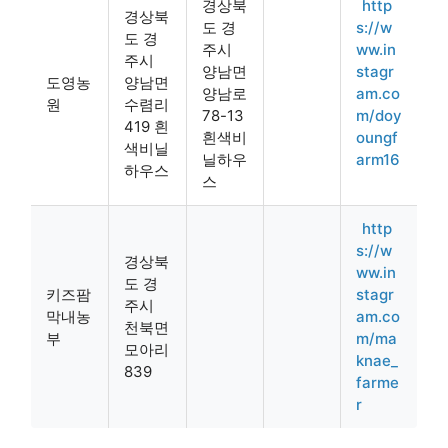
경상북
http
경상북
도 경
s://w
도 경
주시
ww.in
주시
양남면
stagr
도영농
양남면
양남로
am.co
원
수렴리
78-13
m/doy
419 흰
흰색비
oungf
색비닐
닐하우
arm16
하우스
스
http
s://w
경상북
ww.in
도 경
키즈팜
stagr
주시
막내농
am.co
천북면
부
m/ma
모아리
knae_
839
farme
r