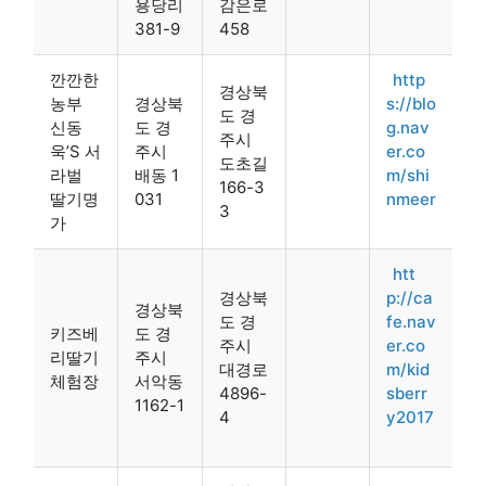
용당리
감은로
381-9
458
깐깐한
http
경상북
농부
경상북
s://blo
도 경
신동
도 경
g.nav
주시
욱’S 서
주시
er.co
도초길
라벌
배동 1
m/shi
166-3
딸기명
031
nmeer
3
가
htt
경상북
p://ca
경상북
도 경
fe.nav
키즈베
도 경
주시
er.co
리딸기
주시
대경로
m/kid
체험장
서악동
4896-
sberr
1162-1
4
y2017