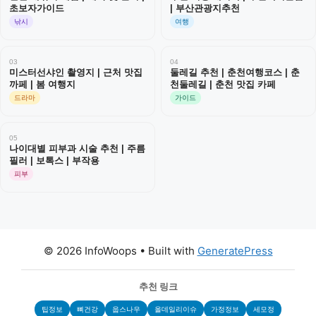
초보자가이드
| 부산관광지추천
낚시
여행
03
04
미스터선샤인 촬영지 | 근처 맛집
둘레길 추천 | 춘천여행코스 | 춘
까페 | 봄 여행지
천둘레길 | 춘천 맛집 카페
드라마
가이드
05
나이대별 피부과 시술 추천 | 주름
필러 | 보톡스 | 부작용
피부
© 2026 InfoWoops
• Built with
GeneratePress
추천 링크
팁정보
뼈건강
웁스나우
올데일리이슈
가정정보
세모정