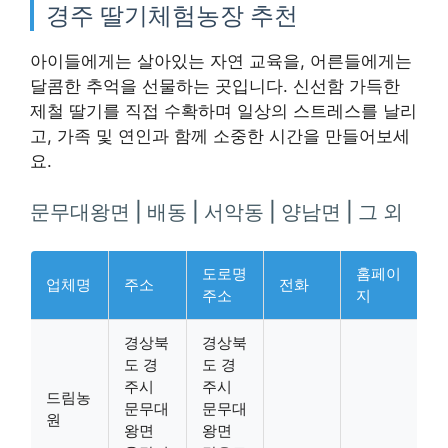
경주 딸기체험농장 추천
아이들에게는 살아있는 자연 교육을, 어른들에게는
달콤한 추억을 선물하는 곳입니다. 신선함 가득한
제철 딸기를 직접 수확하며 일상의 스트레스를 날리
고, 가족 및 연인과 함께 소중한 시간을 만들어보세
요.
문무대왕면 | 배동 | 서악동 | 양남면 | 그 외
도로명
홈페이
업체명
주소
전화
주소
지
경상북
경상북
도 경
도 경
주시
주시
드림농
문무대
문무대
원
왕면
왕면